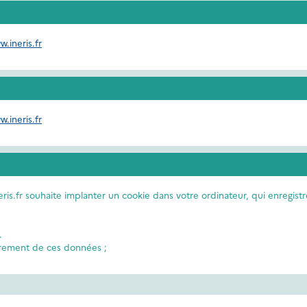
w.ineris.fr
w.ineris.fr
neris.fr souhaite implanter un cookie dans votre ordinateur, qui enregistr
.
strement de ces données ;