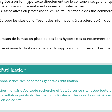
 grâce à un lien hypertexte directement sur le contenu visé, garantir qu
nière mise à jour soient mentionnées en toutes lettres ;
es, associatives ou professionnelles. Toute utilisation à des fins commerci
ée pour les sites qui diffusent des informations à caractère polémique, 
n raison de la mise en place de ces liens hypertextes et notamment en ra
et, se réserve le droit de demander la suppression d'un lien qu'il estim
'utilisation
connaissance des conditions générales d’utilisation.
res.ineris.fr et/ou toute recherche effectuée sur ce site, et/ou toute ut
consultation préalable des mentions légales et des conditions générales d
ion de ce site.