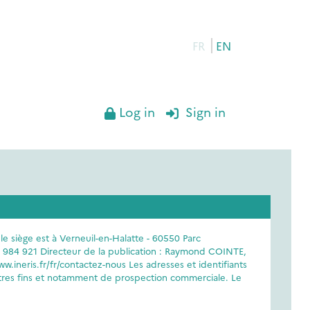
FR
EN
Log in
Sign in
e siège est à Verneuil-en-Halatte - 60550 Parc
81 984 921 Directeur de la publication : Raymond COINTE,
ineris.fr/fr/contactez-nous Les adresses et identifiants
autres fins et notamment de prospection commerciale. Le